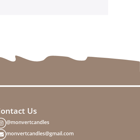
ontact Us
@monvertcandles
monvertcandles@gmail.com